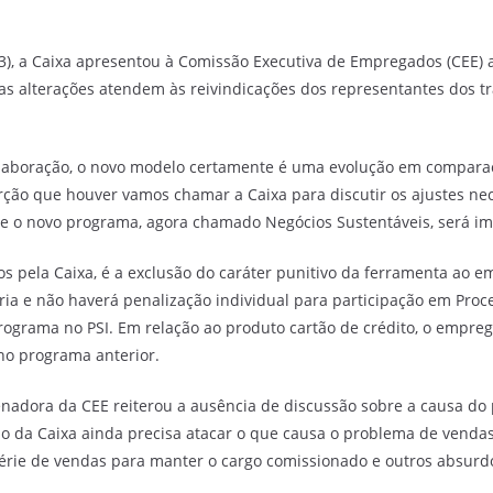
(3), a Caixa apresentou à Comissão Executiva de Empregados (CEE
s alterações atendem às reivindicações dos representantes dos t
elaboração, o novo modelo certamente é uma evolução em compara
ão que houver vamos chamar a Caixa para discutir os ajustes nec
e o novo programa, agora chamado Negócios Sustentáveis, será imp
s pela Caixa, é a exclusão do caráter punitivo da ferramenta ao
e não haverá penalização individual para participação em Processo
 programa no PSI. Em relação ao produto cartão de crédito, o empr
no programa anterior.
adora da CEE reiterou a ausência de discussão sobre a causa do 
o da Caixa ainda precisa atacar o que causa o problema de vendas
ie de vendas para manter o cargo comissionado e outros absurdos