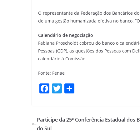
O representante da Federação dos Bancários do 
de uma gestão humanizada efetiva no banco. “O
Calendário de negociação
Fabiana Proscholdt cobrou do banco o calendár
Pessoas (GDP), as questões dos Pessoas com Defi
calendário à Comissão.
Fonte: Fenae
F
T
S
a
w
h
c
itt
ar
e
er
e
Participe da 25ª Conferência Estadual dos 
b
do Sul
o