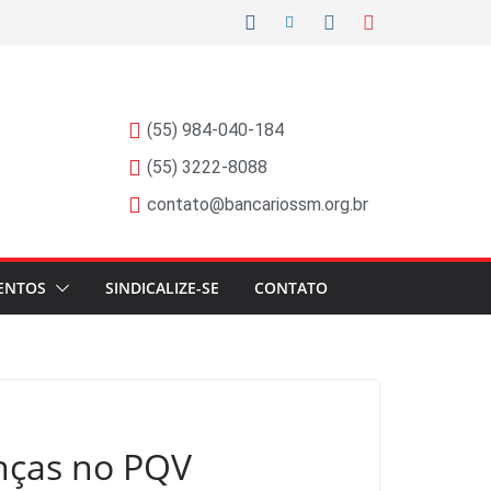
(55) 984-040-184
(55) 3222-8088
contato@bancariossm.org.br
ENTOS
SINDICALIZE-SE
CONTATO
nças no PQV