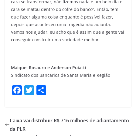
cara se transformar, não fizemos nada e um belo dia o
cara se matou dentro do cofre do banco”. Então, tem
que fazer alguma coisa enquanto é possível fazer,
depois que aconteceu uma tragédia não adianta.
Vamos nos ajudar, eu acho que é assim que a gente vai
conseguir construir uma sociedade melhor.
Maiquel Rosauro e Anderson Puiatti
Sindicato dos Bancários de Santa Maria e Região
F
T
S
a
w
h
c
itt
ar
e
er
e
Caixa vai distribuir R$ 716 milhões de adiantamento
b
da PLR