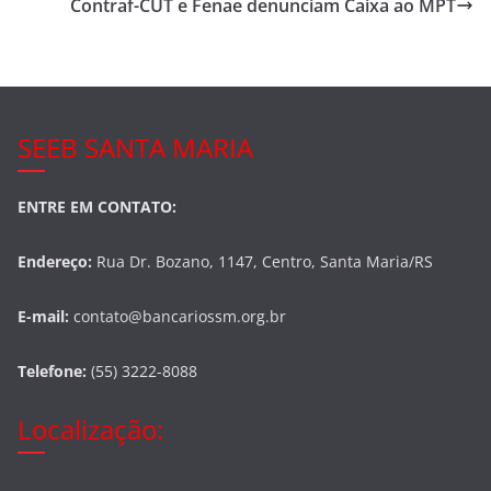
o
Contraf-CUT e Fenae denunciam Caixa ao MPT
o
k
SEEB SANTA MARIA
ENTRE EM CONTATO:
Endereço:
Rua Dr. Bozano, 1147, Centro, Santa Maria/RS
E-mail:
contato@bancariossm.org.br
Telefone:
(55) 3222-8088
Localização: