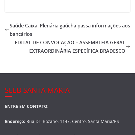
a
w
h
c
itt
ar
e
er
e
Saúde Caixa: Plenária gaúcha passa informações aos
b
bancários
o
EDITAL DE CONVOCAÇÃO – ASSEMBLEIA GERAL
o
EXTRAORDINÁRIA ESPECÍFICA BRADESCO
k
SEEB SANTA MARIA
ENTRE EM CONTATO:
Endereço:
Rua Dr. Bozano, 1147, Centro, Santa Maria/RS