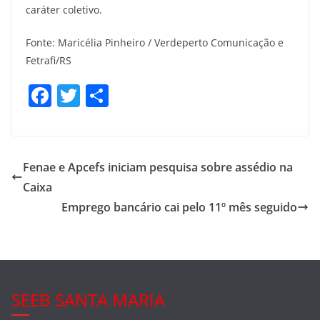
caráter coletivo.
Fonte: Maricélia Pinheiro / Verdeperto Comunicação e
Fetrafi/RS
F
T
S
a
w
h
c
itt
ar
e
er
e
Fenae e Apcefs iniciam pesquisa sobre assédio na
b
Caixa
o
Emprego bancário cai pelo 11º mês seguido
o
k
SEEB SANTA MARIA