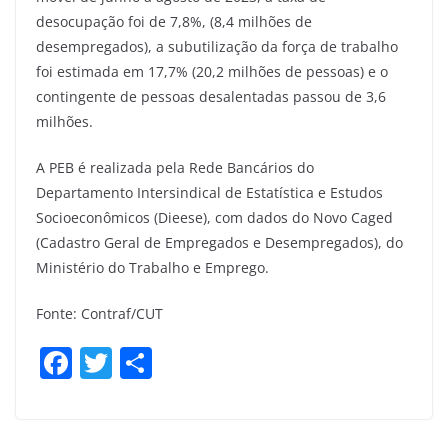
desocupação foi de 7,8%, (8,4 milhões de
desempregados), a subutilização da força de trabalho
foi estimada em 17,7% (20,2 milhões de pessoas) e o
contingente de pessoas desalentadas passou de 3,6
milhões.
A PEB é realizada pela Rede Bancários do
Departamento Intersindical de Estatística e Estudos
Socioeconômicos (Dieese), com dados do Novo Caged
(Cadastro Geral de Empregados e Desempregados), do
Ministério do Trabalho e Emprego.
Fonte: Contraf/CUT
F
T
S
a
w
h
c
itt
ar