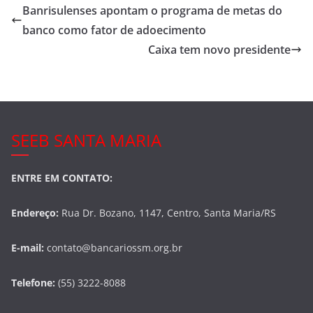
e
er
e
Banrisulenses apontam o programa de metas do
b
banco como fator de adoecimento
o
Caixa tem novo presidente
o
k
SEEB SANTA MARIA
ENTRE EM CONTATO:
Endereço:
Rua Dr. Bozano, 1147, Centro, Santa Maria/RS
E-mail:
contato@bancariossm.org.br
Telefone:
(55) 3222-8088