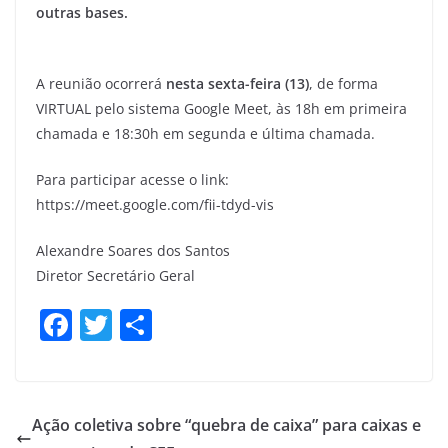
outras bases.
A reunião ocorrerá
nesta sexta-feira (13)
, de forma
VIRTUAL pelo sistema Google Meet, às 18h em primeira
chamada e 18:30h em segunda e última chamada.
Para participar acesse o link:
https://meet.google.com/fii-tdyd-vis
Alexandre Soares dos Santos
Diretor Secretário Geral
F
T
S
a
w
h
c
itt
ar
e
er
e
Ação coletiva sobre “quebra de caixa” para caixas e