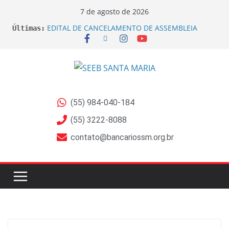
7 de agosto de 2026
EDITAL DE CANCELAMENTO DE ASSEMBLEIA
Últimas:
GERAL EXTRAORDINÁRIA
EDITAL DE CONVOCAÇÃO ASSEMBLEIA GERAL
EXTRAORDINÁRIA Empregados do Banrisul –
Beneficiários de Ações sobre Jornada no Banrisul
Sindicato dos Bancários de Santa Maria e Região
participa do lançamento da Campanha Nacional
2026 no RS
(55) 984-040-184
Sindicato ajuíza ações por exposição ao Bisfenol
nas bobinas de papel térmico
(55) 3222-8088
Sindicato ajuíza ação coletiva contra a Caixa por
contato@bancariossm.org.br
prejuízos na aposentadoria da FUNCEF