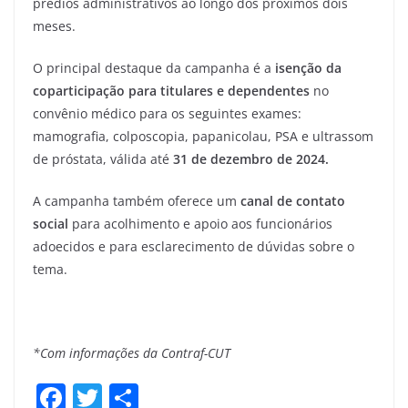
prédios administrativos ao longo dos próximos dois
meses.
O principal destaque da campanha é a
isenção da
coparticipação para titulares e dependentes
no
convênio médico para os seguintes exames:
mamografia, colposcopia, papanicolau, PSA e ultrassom
de próstata, válida até
31 de dezembro de 2024.
A campanha também oferece um
canal de contato
social
para acolhimento e apoio aos funcionários
adoecidos e para esclarecimento de dúvidas sobre o
tema.
*Com informações da Contraf-CUT
F
T
S