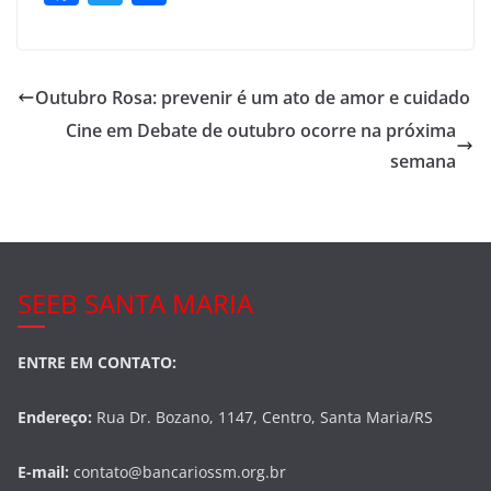
a
w
h
c
itt
ar
e
er
e
Outubro Rosa: prevenir é um ato de amor e cuidado
b
Cine em Debate de outubro ocorre na próxima
o
semana
o
k
SEEB SANTA MARIA
ENTRE EM CONTATO:
Endereço:
Rua Dr. Bozano, 1147, Centro, Santa Maria/RS
E-mail:
contato@bancariossm.org.br