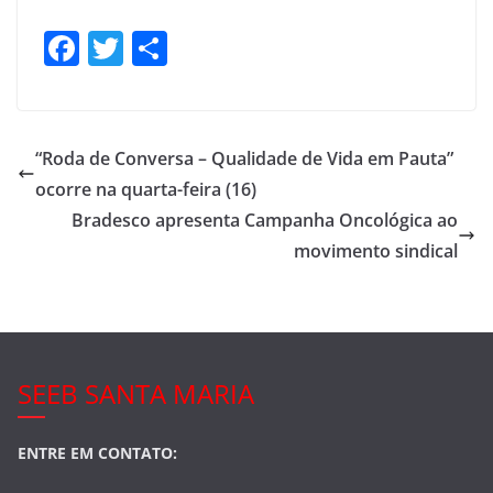
F
T
S
a
w
h
c
itt
ar
e
er
e
“Roda de Conversa – Qualidade de Vida em Pauta”
b
ocorre na quarta-feira (16)
o
Bradesco apresenta Campanha Oncológica ao
o
movimento sindical
k
SEEB SANTA MARIA
ENTRE EM CONTATO: