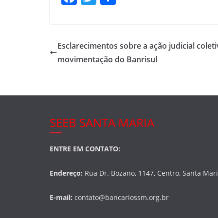
a
w
h
c
itt
ar
e
er
e
Esclarecimentos sobre a ação judicial coleti
b
movimentação do Banrisul
o
o
k
SEEB SANTA MARIA
ENTRE EM CONTATO:
Endereço:
Rua Dr. Bozano, 1147, Centro, Santa Mar
E-mail:
contato@bancariossm.org.br