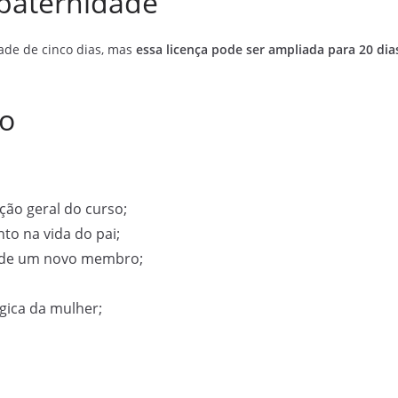
 paternidade
dade de cinco dias, mas
essa licença pode ser ampliada para 20 dia
so
ção geral do curso;
o na vida do pai;
a de um novo membro;
ógica da mulher;