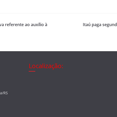
va referente ao auxílio à
Itaú paga segund
Localização:
ia/RS