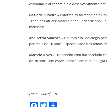
estimular a autonomia e o desenvolvimento natu
Nazir de Oliveira –
Enfermeiro formado pela UNI
Trabalhos atuais: Maternidade Cachoeirinha, Reg
meninas!
Ana Tercia Sanches –
Doutora em Sociologia pel
por mais de 10 anos. Especializada nos temas d
Marcelo Alves –
Historiador com bacharelado e 
de 30 anos com especialização em metodologia 
Fonte: Contraf-CUT
F
T
S