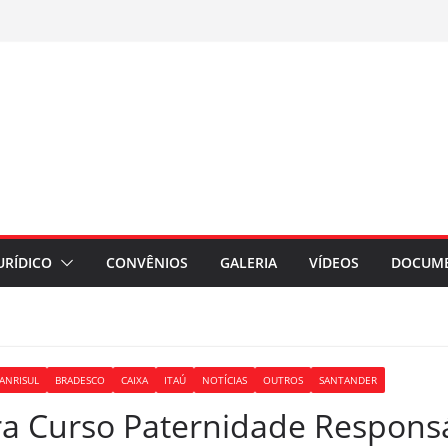
URÍDICO
CONVÊNIOS
GALERIA
VÍDEOS
DOCUM
ANRISUL
BRADESCO
CAIXA
ITAÚ
NOTÍCIAS
OUTROS
SANTANDER
ra Curso Paternidade Respons