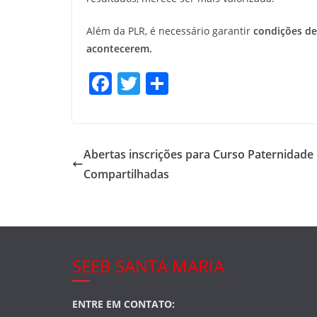
Além da PLR, é necessário garantir
condições de 
acontecerem.
F
T
S
a
w
h
c
itt
ar
e
er
e
Abertas inscrições para Curso Paternidade
b
Compartilhadas
o
o
k
SEEB SANTA MARIA
ENTRE EM CONTATO: