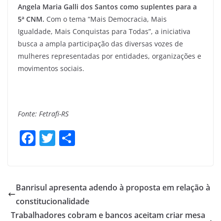
Angela Maria Galli dos Santos como suplentes para a
5ª CNM.
Com o tema “Mais Democracia, Mais
Igualdade, Mais Conquistas para Todas”, a iniciativa
busca a ampla participação das diversas vozes de
mulheres representadas por entidades, organizações e
movimentos sociais.
Fonte: Fetrafi-RS
F
T
S
a
w
h
c
itt
ar
e
er
e
Banrisul apresenta adendo à proposta em relação à
b
constitucionalidade
o
Trabalhadores cobram e bancos aceitam criar mesa