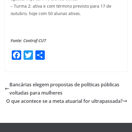
– Turma 2: ativa e com término previsto para 17 de
outubro, hoje com 50 alunas ativas.
Fonte: Contraf-CUT
F
T
S
a
w
h
c
itt
ar
e
er
e
Bancárias elegem propostas de políticas públicas
b
voltadas para mulheres
o
O que acontece se a meta atuarial for ultrapassada?
o
k