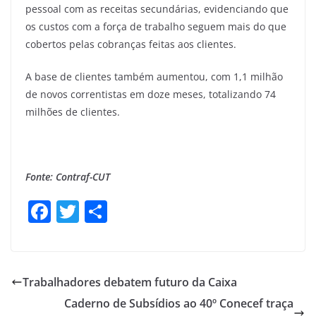
pessoal com as receitas secundárias, evidenciando que
os custos com a força de trabalho seguem mais do que
cobertos pelas cobranças feitas aos clientes.
A base de clientes também aumentou, com 1,1 milhão
de novos correntistas em doze meses, totalizando 74
milhões de clientes.
Fonte: Contraf-CUT
F
T
S
a
w
h
c
itt
ar
e
er
e
Trabalhadores debatem futuro da Caixa
b
Caderno de Subsídios ao 40º Conecef traça