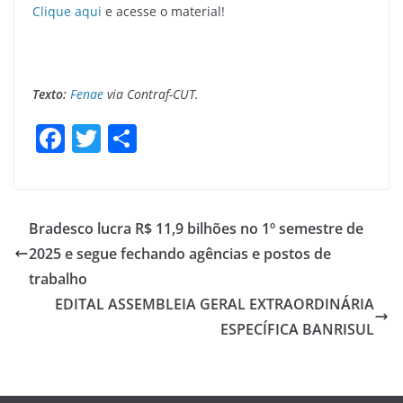
Clique aqui
e acesse o material!
Texto:
Fenae
via Contraf-CUT.
F
T
S
a
w
h
c
itt
ar
e
er
e
Bradesco lucra R$ 11,9 bilhões no 1º semestre de
b
2025 e segue fechando agências e postos de
o
trabalho
o
EDITAL ASSEMBLEIA GERAL EXTRAORDINÁRIA
ESPECÍFICA BANRISUL
k