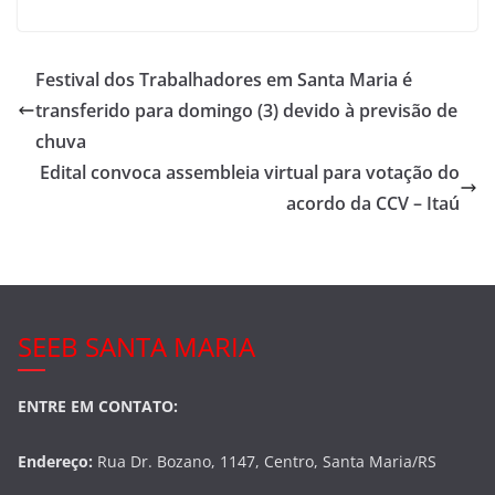
a
w
h
c
itt
ar
e
er
e
Festival dos Trabalhadores em Santa Maria é
b
transferido para domingo (3) devido à previsão de
o
chuva
o
Edital convoca assembleia virtual para votação do
acordo da CCV – Itaú
k
SEEB SANTA MARIA
ENTRE EM CONTATO:
Endereço:
Rua Dr. Bozano, 1147, Centro, Santa Maria/RS