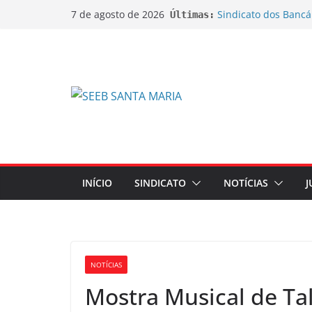
Sindicato dos Bancá
7 de agosto de 2026
Últimas:
do lançamento da C
Sindicato ajuíza açõ
bobinas de papel t
Sindicato ajuíza açã
na aposentadoria d
EDITAL DE CANCEL
EXTRAORDINÁRIA
EDITAL DE CONVOC
EXTRAORDINÁRIA Emp
de Ações sobre Jorn
INÍCIO
SINDICATO
NOTÍCIAS
J
NOTÍCIAS
Mostra Musical de Ta