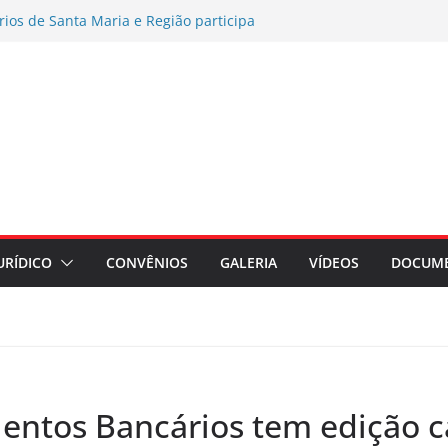
rios de Santa Maria e Região participa
ampanha Nacional 2026 no RS
es por exposição ao Bisfenol nas
érmico
o coletiva contra a Caixa por prejuízos
a FUNCEF
AMENTO DE ASSEMBLEIA GERAL
AÇÃO ASSEMBLEIA GERAL
regados do Banrisul – Beneficiários
ada no Banrisul
URÍDICO
CONVÊNIOS
GALERIA
VÍDEOS
DOCUM
lentos Bancários tem edição 