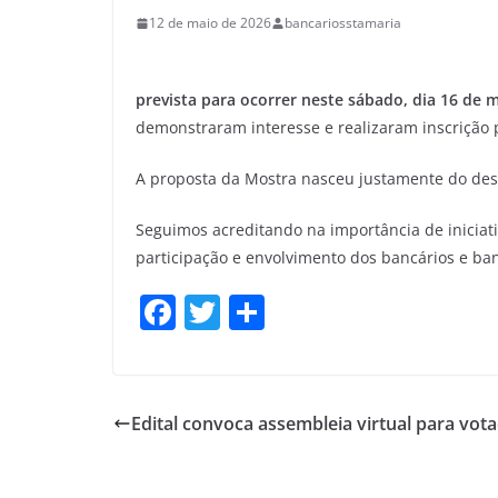
12 de maio de 2026
bancariosstamaria
prevista para ocorrer neste sábado, dia 16 de m
demonstraram interesse e realizaram inscrição p
A proposta da Mostra nasceu justamente do desej
Seguimos acreditando na importância de inicia
participação e envolvimento dos bancários e ban
F
T
S
a
w
h
c
itt
ar
e
er
e
Edital convoca assembleia virtual para vot
b
o