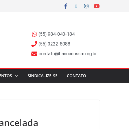
(55) 984-040-184
(55) 3222-8088
contato@bancariossm.org.br
ENTOS
SINDICALIZE-SE
CONTATO
cancelada