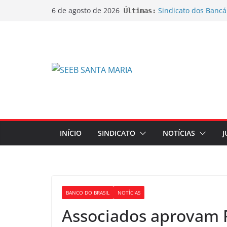
Sindicato dos Bancá
6 de agosto de 2026
Últimas:
do lançamento da C
Sindicato ajuíza açõ
bobinas de papel t
Sindicato ajuíza açã
na aposentadoria d
EDITAL DE CANCEL
EXTRAORDINÁRIA
EDITAL DE CONVOC
EXTRAORDINÁRIA Emp
de Ações sobre Jorn
INÍCIO
SINDICATO
NOTÍCIAS
J
BANCO DO BRASIL
NOTÍCIAS
Associados aprovam R