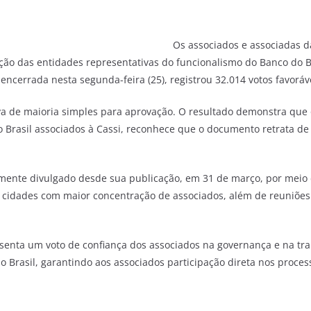
Os associados e associadas d
ção das entidades representativas do funcionalismo do Banco do Bra
 encerrada nesta segunda-feira (25), registrou 32.014 votos favorá
isava de maioria simples para aprovação. O resultado demonstra que
o Brasil associados à Cassi, reconhece que o documento retrata de
mente divulgado desde sua publicação, em 31 de março, por meio do
 cidades com maior concentração de associados, além de reuniões
enta um voto de confiança dos associados na governança e na tr
 Brasil, garantindo aos associados participação direta nos process