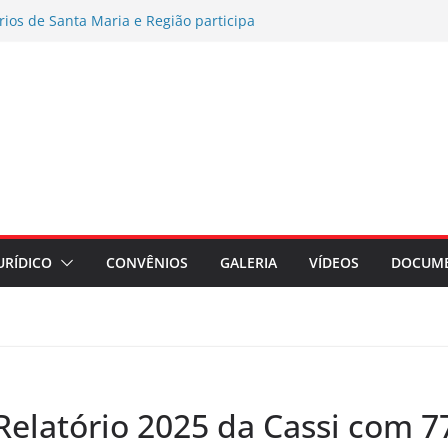
rios de Santa Maria e Região participa
ampanha Nacional 2026 no RS
es por exposição ao Bisfenol nas
érmico
o coletiva contra a Caixa por prejuízos
a FUNCEF
AMENTO DE ASSEMBLEIA GERAL
AÇÃO ASSEMBLEIA GERAL
regados do Banrisul – Beneficiários
ada no Banrisul
URÍDICO
CONVÊNIOS
GALERIA
VÍDEOS
DOCUM
elatório 2025 da Cassi com 7