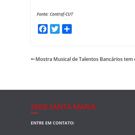
Fonte: Contraf-CUT
F
T
S
a
w
h
c
itt
ar
e
er
e
Mostra Musical de Talentos Bancários tem 
b
o
o
k
SEEB SANTA MARIA
ENTRE EM CONTATO: