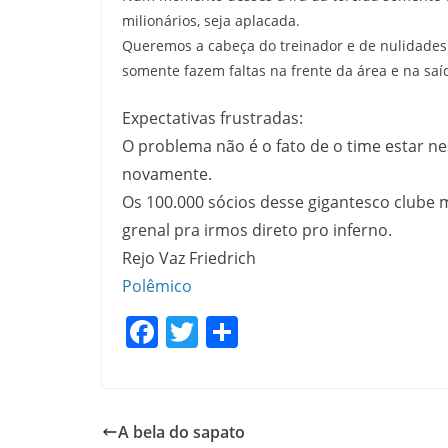
milionários, seja aplacada.
Queremos a cabeça do treinador e de nulidades 
somente fazem faltas na frente da área e na saí
Expectativas frustradas:
O problema não é o fato de o time estar n
novamente.
Os 100.000 sócios desse gigantesco clube
grenal pra irmos direto pro inferno.
Rejo Vaz Friedrich
Polêmico
F
T
S
a
w
h
c
itt
ar
e
er
e
A bela do sapato