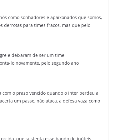
s, nós como sonhadores e apaixonados que somos,
s derrotas para times fracos, mas que pelo
gre e deixaram de ser um time.
emonta-lo novamente, pelo segundo ano
va com o prazo vencido quando o Inter perdeu a
 acerta um passe, não ataca, a defesa vaza como
orcida, que sustenta esse bando de inúteis