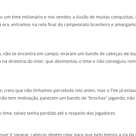
tou um time milionário e nos vendeu a ilusão de muitas conquista
á era, entramos na reta final do campeonato brasileiro e amargamo
u, não se encontra em campo, viraram um bando de cabeças-de-ba
ão na diretoria do Inter, que desmontou o time e não conseguiu r
, creio que não tínhamos percebido isto antes, mas o Tite já esta
me não tem motivação, parecem um bando de “brochas” jogando, não
 time, talvez tenha perdido até o respeito dos jogadores.
er é sangue, cabeças devem rolar para que pelo menos a ira da t