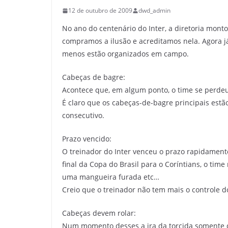
12 de outubro de 2009
dwd_admin
No ano do centenário do Inter, a diretoria mon
compramos a ilusão e acreditamos nela. Agora j
menos estão organizados em campo.
Cabeças de bagre:
Acontece que, em algum ponto, o time se perde
É claro que os cabeças-de-bagre principais est
consecutivo.
Prazo vencido:
O treinador do Inter venceu o prazo rapidamente
final da Copa do Brasil para o Coríntians, o ti
uma mangueira furada etc…
Creio que o treinador não tem mais o controle do
Cabeças devem rolar:
Num momento desses a ira da torcida somente qu