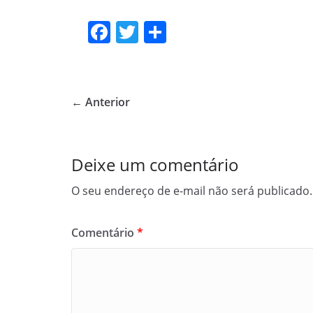
F
T
S
a
w
h
c
itt
ar
e
er
e
← Anterior
b
o
o
Deixe um comentário
k
O seu endereço de e-mail não será publicado.
Comentário
*