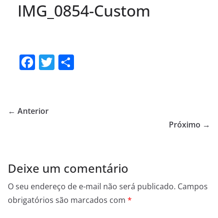
IMG_0854-Custom
F
T
S
a
w
h
c
itt
ar
e
er
e
← Anterior
b
Próximo →
o
o
Deixe um comentário
k
O seu endereço de e-mail não será publicado.
Campos
obrigatórios são marcados com
*