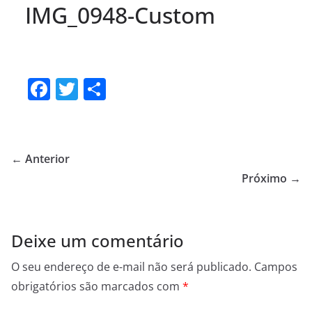
IMG_0948-Custom
F
T
S
a
w
h
c
itt
ar
e
er
e
← Anterior
b
Próximo →
o
o
Deixe um comentário
k
O seu endereço de e-mail não será publicado.
Campos
obrigatórios são marcados com
*