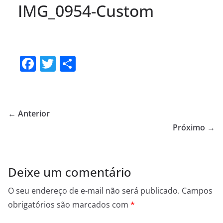
IMG_0954-Custom
F
T
S
a
w
h
c
itt
ar
e
er
e
← Anterior
b
Próximo →
o
o
Deixe um comentário
k
O seu endereço de e-mail não será publicado.
Campos
obrigatórios são marcados com
*