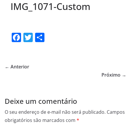
IMG_1071-Custom
F
T
S
a
w
h
c
itt
ar
e
er
e
← Anterior
b
Próximo →
o
o
Deixe um comentário
k
O seu endereço de e-mail não será publicado.
Campos
obrigatórios são marcados com
*