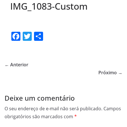
IMG_1083-Custom
F
T
S
a
w
h
c
itt
ar
e
er
e
← Anterior
b
Próximo →
o
o
Deixe um comentário
k
O seu endereço de e-mail não será publicado.
Campos
obrigatórios são marcados com
*