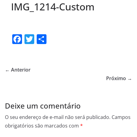
IMG_1214-Custom
F
T
S
a
w
h
c
itt
ar
e
er
e
← Anterior
b
Próximo →
o
o
Deixe um comentário
k
O seu endereço de e-mail não será publicado.
Campos
obrigatórios são marcados com
*