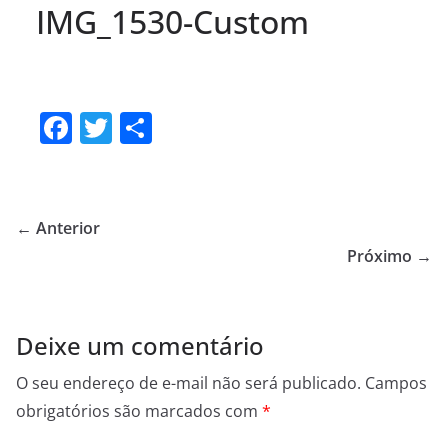
IMG_1530-Custom
F
T
S
a
w
h
c
itt
ar
e
er
e
← Anterior
b
Próximo →
o
o
Deixe um comentário
k
O seu endereço de e-mail não será publicado.
Campos
obrigatórios são marcados com
*