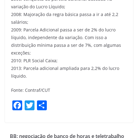
variação do Lucro Líquido;
2008: Majoração da regra básica passa a ir a até 2,2
salários;
2009: Parcela Adicional passa a ser de 2% do lucro
líquido, independente da variação. Com isso a
distribuição mínima passa a ser de 7%, com algumas
exceções;
2010: PLR Social Caixa;
2013: Parcela adicional ampliada para 2,2% do lucro
líquido.
Fonte: Contraf/CUT
F
T
S
a
w
h
c
itt
ar
e
er
e
BB: negociação de banco de horas e teletrabalho