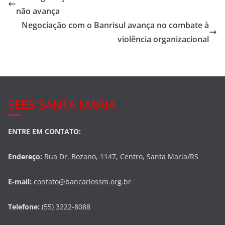
b
não avança
o
Negociação com o Banrisul avança no combate à
o
violência organizacional
k
SEEB SANTA MARIA
ENTRE EM CONTATO:
Endereço:
Rua Dr. Bozano, 1147, Centro, Santa Maria/RS
E-mail:
contato@bancariossm.org.br
Telefone:
(55) 3222-8088