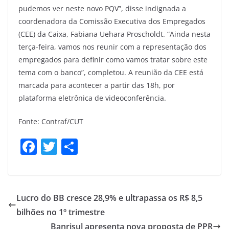
pudemos ver neste novo PQV”, disse indignada a
coordenadora da Comissão Executiva dos Empregados
(CEE) da Caixa, Fabiana Uehara Proscholdt. “Ainda nesta
terça-feira, vamos nos reunir com a representação dos
empregados para definir como vamos tratar sobre este
tema com o banco”, completou. A reunião da CEE está
marcada para acontecer a partir das 18h, por
plataforma eletrônica de videoconferência.
Fonte: Contraf/CUT
F
T
S
a
w
h
c
itt
ar
e
er
e
Lucro do BB cresce 28,9% e ultrapassa os R$ 8,5
b
bilhões no 1º trimestre
o
Banrisul apresenta nova proposta de PPR