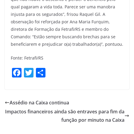
qual pagaram a vida toda. Parece ser uma manobra
injusta para os segurados”, frisou Raquel Gil. A
observação foi reforçada por Ana Maria Furquim,
diretora de Formação da Fetrafi/RS e membro do
Comando: “Estão sempre buscando brechas para se
beneficiarem e prejudicar o(a) trabalhador(a)”, pontuou.
Fonte: Fetrafi/RS
F
T
S
a
w
h
c
itt
ar
e
er
e
Assédio na Caixa continua
b
Impactos financeiros ainda são entraves para fim da
o
função por minuto na Caixa
o