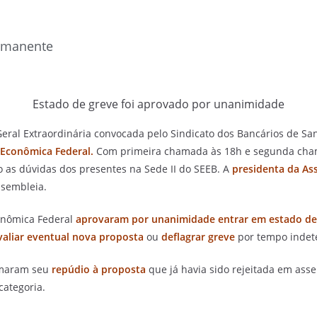
ermanente
Estado de greve foi aprovado por unanimidade
Geral Extraordinária convocada pelo Sindicato dos Bancários de San
 Econômica Federal.
Com primeira chamada às 18h e segunda cham
do as dúvidas dos presentes na Sede II do SEEB. A
presidenta
da As
ssembleia.
conômica Federal
aprovaram por unanimidade entrar em estado de
aliar eventual nova proposta
ou
deflagrar greve
por tempo inde
rmaram seu
repúdio à proposta
que já havia sido rejeitada em as
categoria.