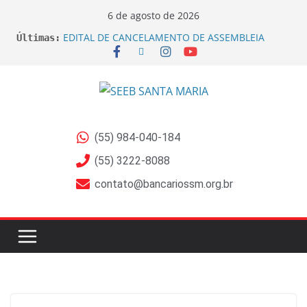
6 de agosto de 2026
EDITAL DE CANCELAMENTO DE ASSEMBLEIA
Últimas:
GERAL EXTRAORDINÁRIA
EDITAL DE CONVOCAÇÃO ASSEMBLEIA GERAL
EXTRAORDINÁRIA Empregados do Banrisul –
Beneficiários de Ações sobre Jornada no Banrisul
Sindicato dos Bancários de Santa Maria e Região
participa do lançamento da Campanha Nacional
2026 no RS
(55) 984-040-184
Sindicato ajuíza ações por exposição ao Bisfenol
nas bobinas de papel térmico
(55) 3222-8088
Sindicato ajuíza ação coletiva contra a Caixa por
contato@bancariossm.org.br
prejuízos na aposentadoria da FUNCEF