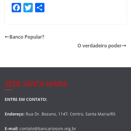
F
T
S
a
w
h
c
itt
ar
e
er
e
Banco Popular?
b
O verdadeiro poder
o
o
k
SEEB SANTA MARIA
ENTRE EM CONTATO:
Endereço:
Rua Dr. Bozano, 1147, Centro, Santa Maria/RS
E-mail:
contato@bancariossm.org.br