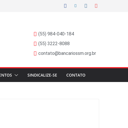
(55) 984-040-184
(55) 3222-8088
contato@bancariossm.org.br
ENTOS
SINDICALIZE-SE
CONTATO