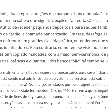
dade, duas representações do chamado “banco popular”. U
uem não sabe o que significa, explico. Na teoria são “facili
 intutito de receber pequenos depósitos e para saques tam
de cartão, a chamada bancarização. Em tese, desafoga a
não enfrentariam grandes filas. Na prática, entendemos que 
eus idealizadores. Pelo contrário, como tem-se visto nos b
ões tem copiado maldades, com a maior sem-cerimônia, de pr
 das lotéricas e o Banrisul, dos bancos “SIM” há tempo se u
normalmente tem filas de espera de concursados para serem cham
u está sendo mal administrada ou o volume de serviços está sub-d
lientela embora? Os serviços prestados por esses agentes são de 
dores desses estabelecimentos são o quê? Pertencem a que categoria
érie de ítens de segurança, tais como: sistema de filmagem (câmer
sas exigências servem para os agentes bancários também? Por fim,