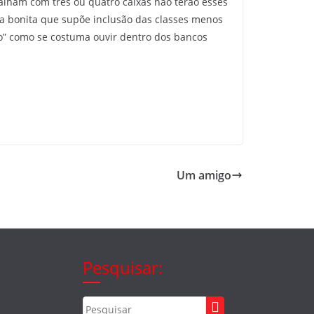
balham com três ou quatro caixas não terão esses
a bonita que supõe inclusão das classes menos
ão” como se costuma ouvir dentro dos bancos
Um amigo
Pesquisar: