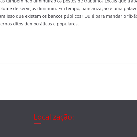
cias também não diminuirão os postos de trabalho? Locais que tra
lume de serviços diminuiu. Em tempo, bancarização é uma palavr
para isso que existem os bancos públicos? Ou é para mandar o “lix
vernos ditos democráticos e populares.
Localização: