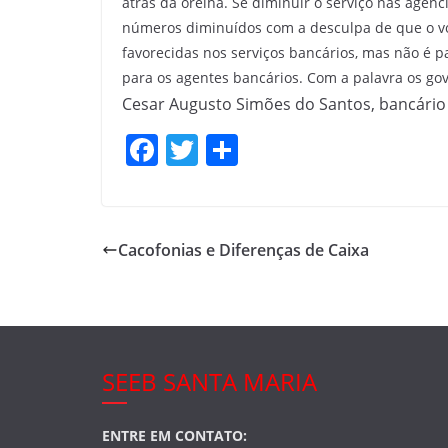
atrás da orelha. Se diminuir o serviço nas agên
números diminuídos com a desculpa de que o vo
favorecidas nos serviços bancários, mas não é 
para os agentes bancários. Com a palavra os go
Cesar Augusto Simões do Santos, bancário
F
T
S
a
w
h
c
itt
ar
e
er
e
Cacofonias e Diferenças de Caixa
b
o
o
k
SEEB SANTA MARIA
ENTRE EM CONTATO: