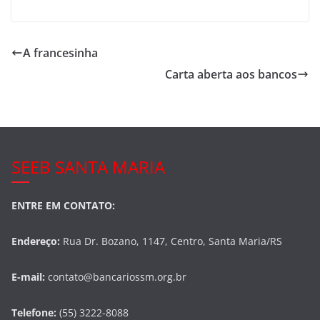
a
w
h
c
itt
ar
e
er
e
A francesinha
b
Carta aberta aos bancos
o
o
k
SEEB SANTA MARIA
ENTRE EM CONTATO:
Endereço:
Rua Dr. Bozano, 1147, Centro, Santa Maria/RS
E-mail:
contato@bancariossm.org.br
Telefone:
(55) 3222-8088