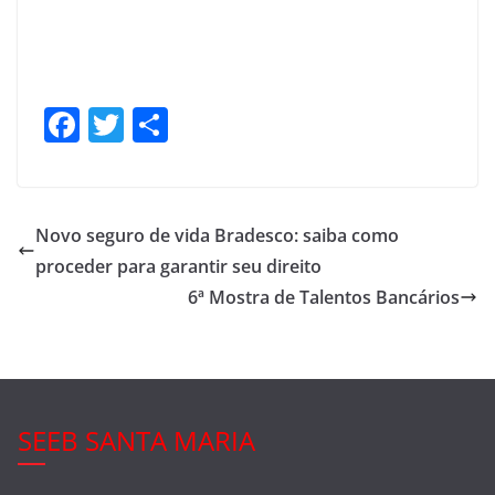
F
T
S
a
w
h
c
itt
ar
e
er
e
Novo seguro de vida Bradesco: saiba como
b
proceder para garantir seu direito
o
6ª Mostra de Talentos Bancários
o
k
SEEB SANTA MARIA