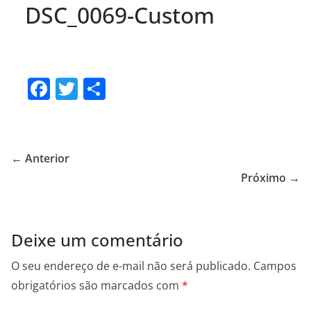
DSC_0069-Custom
F
T
S
a
w
h
c
itt
ar
e
er
e
← Anterior
b
Próximo →
o
o
Deixe um comentário
k
O seu endereço de e-mail não será publicado.
Campos
obrigatórios são marcados com
*