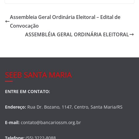
c
itt
ar
e
er
e
Assembleia Geral Ordinária Eleitoral – Edital de
b
Convocação
o
ASSEMBLÉIA GERAL ORDINÁRIA ELEITORAL
o
k
SEEB SANTA MARIA
ENTRE EM CONTATO:
Endereço:
Rua Dr. Bozano, 1147, Centro, Santa Maria/RS
E-mail:
contato@bancariossm.org.br
Telefone:
(55) 3222-8088