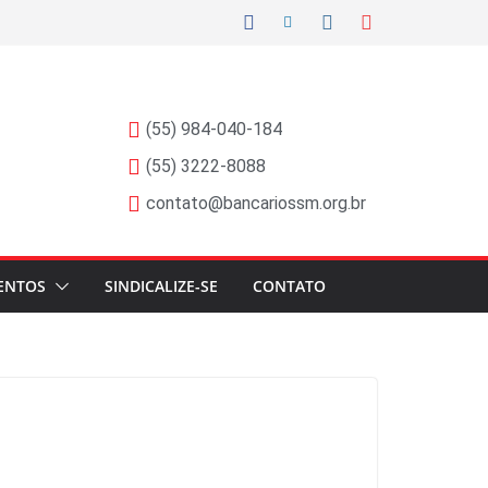
(55) 984-040-184
(55) 3222-8088
contato@bancariossm.org.br
ENTOS
SINDICALIZE-SE
CONTATO