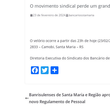
O movimento sindical perde um grande
23 de fevereiro de 2024
bancariosstamaria
O velório ocorre a partir das 23h de hoje (23/02
2833 – Camobi, Santa Maria – RS
Diretoria Executiva do Sindicato dos Bancário d
F
T
S
a
w
h
c
itt
ar
e
er
e
Banrisulenses de Santa Maria e Região apr
b
novo Regulamento de Pessoal
o