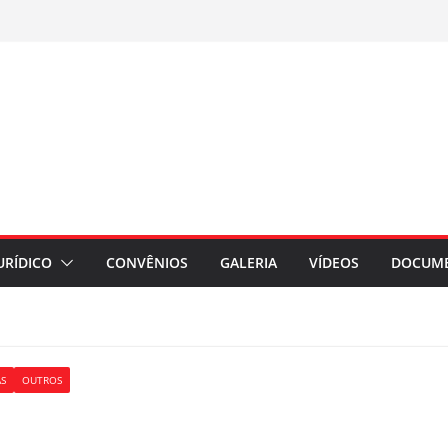
URÍDICO
CONVÊNIOS
GALERIA
VÍDEOS
DOCUM
AS
OUTROS