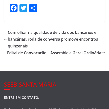
F
T
S
a
w
h
c
itt
ar
e
er
e
Com olhar na qualidade de vida dos bancários e
b
bancárias, roda de conversa promove encontros
o
quinzenais
o
Edital de Convocação – Assembleia Geral Ordinária
k
SEEB SANTA MARIA
ENTRE EM CONTATO: