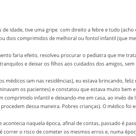
de idade, tive uma gripe com direito a febre e tudo (acho 
ou dois comprimidos de melhoral ou fontol infantil (que me
mento faria efeito, resolveu procurar o pediatra que me tr
 tranquilos e deixar os filhos aos cuidados dos amigos, 
 médicos iam nas residências), eu estava brincando, feli
inavam os pacientes) e constatou que estava muito bem e
comprimido infantil e deixando-me em casa, ao invés de l
 procedem dessa maneira. Pobres crianças). O médico foi 
e acontecia naquela época, afinal de contas, passado é pas
o é correr o risco de cometer os mesmos erros e, numa époc