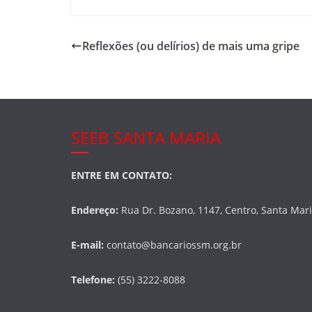
c
itt
ar
e
er
e
Reflexões (ou delírios) de mais uma gripe
b
o
o
k
SEEB SANTA MARIA
ENTRE EM CONTATO:
Endereço:
Rua Dr. Bozano, 1147, Centro, Santa Mar
E-mail:
contato@bancariossm.org.br
Telefone:
(55) 3222-8088