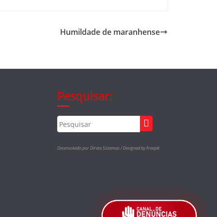
Humildade de maranhense
Pesquisar:
Desenvolvido por Direta Sistemas /
Designed by Freepik