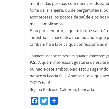
mentes das pessoas com doenças, deixando
folha de laranjeira, ou de bergamoteira, o
acontecesse, os postos de saúde e os hosp
mais complicados.
E, só para lembrar, a quem interessar: n
indústria farmacêutica manipulando, que p
também há a fábrica que confecciona as más
Entonces, não se estressem quando estiverem gr
P.S.:
A quem interessar: gostaria de esclar
ou não existe ambos. Não estou sugerindo q
natureza ficaria feliz. Apenas citei o que 
OK? Tchau!
Regina Pedroso Calderan, bancária
F
T
S
a
w
h