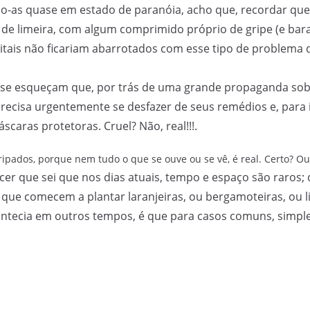
-as quase em estado de paranóia, acho que, recordar que
u de limeira, com algum comprimido próprio de gripe (e bara
itais não ficariam abarrotados com esse tipo de problema 
ão se esqueçam que, por trás de uma grande propaganda s
recisa urgentemente se desfazer de seus remédios e, para i
caras protetoras. Cruel? Não, real!!!.
ipados, porque nem tudo o que se ouve ou se vê, é real. Certo? O
ecer que sei que nos dias atuais, tempo e espaço são raros;
ue comecem a plantar laranjeiras, ou bergamoteiras, ou lim
acontecia em outros tempos, é que para casos comuns, simple